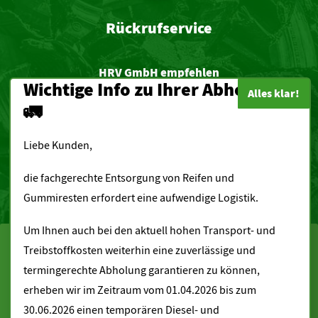
Rückrufservice
HRV GmbH empfehlen
Wichtige Info zu Ihrer Abholung
🚛
Liebe Kunden,
zur
die fachgerechte Entsorgung von Reifen und
Gemeinde Minsleben
Gummiresten erfordert eine aufwendige Logistik.
Kurzmenü
Um Ihnen auch bei den aktuell hohen Transport- und
Cookie-Zustimmung verwalten
Treibstoffkosten weiterhin eine zuverlässige und
Startseite
Wir verwenden Cookies, um Ihre Website und unseren Service zu optimieren.
termingerechte Abholung garantieren zu können,
Downloads
erheben wir im Zeitraum vom 01.04.2026 bis zum
Annahmebedingungen
30.06.2026 einen temporären Diesel- und
Alle Cookies