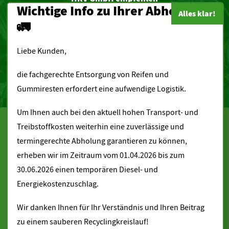
Wichtige Info zu Ihrer Abholung
🚛
Liebe Kunden,
zur
die fachgerechte Entsorgung von Reifen und
Gemeinde Minsleben
Gummiresten erfordert eine aufwendige Logistik.
Kurzmenü
Um Ihnen auch bei den aktuell hohen Transport- und
Cookie-Zustimmung verwalten
Treibstoffkosten weiterhin eine zuverlässige und
Startseite
Wir verwenden Cookies, um Ihre Website und unseren Service zu optimieren.
termingerechte Abholung garantieren zu können,
Downloads
erheben wir im Zeitraum vom 01.04.2026 bis zum
Annahmebedingungen
30.06.2026 einen temporären Diesel- und
Alle Cookies
Jobs und Ausbildung
Energiekostenzuschlag.
Barrierefreiheit
Ablehnen
Datenschutz
Wir danken Ihnen für Ihr Verständnis und Ihren Beitrag
Cookie-Richtlinie
Einstellungen anzeigen
zu einem sauberen Recyclingkreislauf!
Impressum