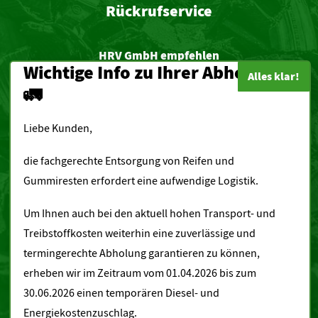
Rückrufservice
HRV GmbH empfehlen
Wichtige Info zu Ihrer Abholung
🚛
Liebe Kunden,
zur
die fachgerechte Entsorgung von Reifen und
Gemeinde Minsleben
Gummiresten erfordert eine aufwendige Logistik.
Kurzmenü
Um Ihnen auch bei den aktuell hohen Transport- und
Treibstoffkosten weiterhin eine zuverlässige und
Startseite
termingerechte Abholung garantieren zu können,
Downloads
erheben wir im Zeitraum vom 01.04.2026 bis zum
Annahmebedingungen
30.06.2026 einen temporären Diesel- und
Jobs und Ausbildung
Energiekostenzuschlag.