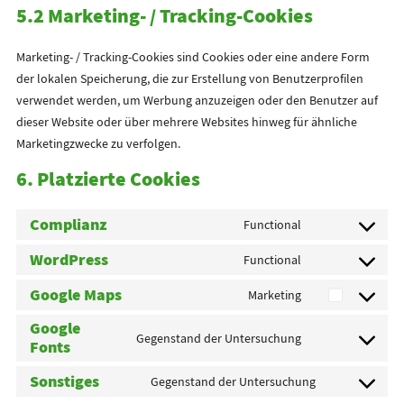
5.2 Marketing- / Tracking-Cookies
Marketing- / Tracking-Cookies sind Cookies oder eine andere Form
der lokalen Speicherung, die zur Erstellung von Benutzerprofilen
verwendet werden, um Werbung anzuzeigen oder den Benutzer auf
dieser Website oder über mehrere Websites hinweg für ähnliche
Marketingzwecke zu verfolgen.
6. Platzierte Cookies
Complianz
Functional
Consent
WordPress
to
Functional
Consent
service
Google Maps
to
Marketing
Consent
complianz
service
Google
to
Gegenstand der Untersuchung
Fonts
wordpress
Consent
service
to
Sonstiges
google-
Gegenstand der Untersuchung
Consent
service