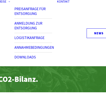
REISE
KONTAKT
PREISANFRAGE FÜR
ENTSORGUNG
ANMELDUNG ZUR
ENTSORGUNG
NEWS
LOGISTIKANFRAGE
ANNAHMEBEDINGUNGEN
DOWNLOADS
CO2-Bilanz.