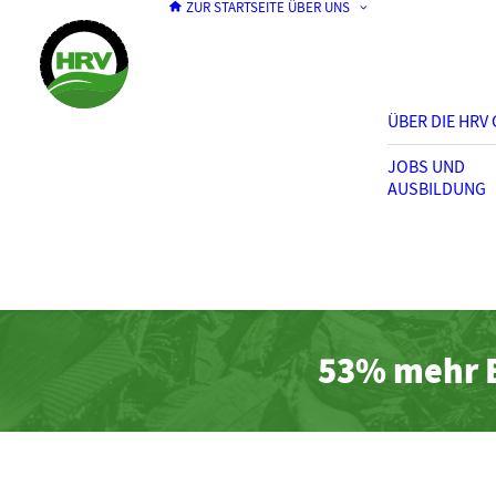
ZUR STARTSEITE
ÜBER UNS
ÜBER DIE HRV
JOBS UND
AUSBILDUNG
53% mehr E