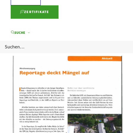
Illegale Ablagerung von Altreifen ist ein riesiges
ZERTIFIKATE
Umweltpro­blem – darauf macht die Initiative
Zertifizierter Altreifenentsorger ZARE seit Jahren
SUCHE
Aufmerksam.