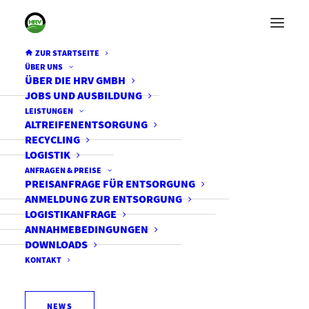
ZUR STARTSEITE
ÜBER UNS
ÜBER DIE HRV GMBH
JOBS UND AUSBILDUNG
LEISTUNGEN
ALTREIFENENTSORGUNG
RECYCLING
Altreifenentsorgung –
LOGISTIK
Reportage deckt Mängel auf
ANFRAGEN & PREISE
PREISANFRAGE FÜR ENTSORGUNG
ANMELDUNG ZUR ENTSORGUNG
LOGISTIKANFRAGE
ANNAHMEBEDINGUNGEN
DOWNLOADS
KONTAKT
NEWS